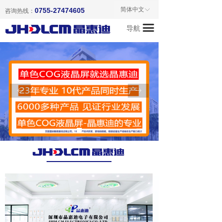
首页
简体中文
0755-27474605
ꀅ
咨询热线：
끀
导航
关于我们
产品中心
新闻资讯
ꂃ
ꁹ
成功案例
联系我们