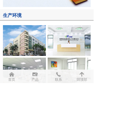
生产环境
낀
끡
끅
녕
首页
产品
联系
回顶部
上一页
1
/
2
下一页
资质证书