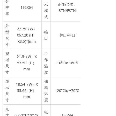
分
示
正显/负显、
辨
192X64
模
STN/FSTN
率
式
外
27.75（W）
型
接
X67.20 (H）
并口/串口
尺
口
X3.5(T)mm
寸
视
工
21.5（W）X
域
作
57.50（H）
-10℃to +60℃
尺
温
mm
寸
度
显
储
18.54（W）X
示
藏
55.66（H）
-20℃to +70℃
尺
温
mm
寸
度
点
电
大
0.27X0.27mm
≤30MA