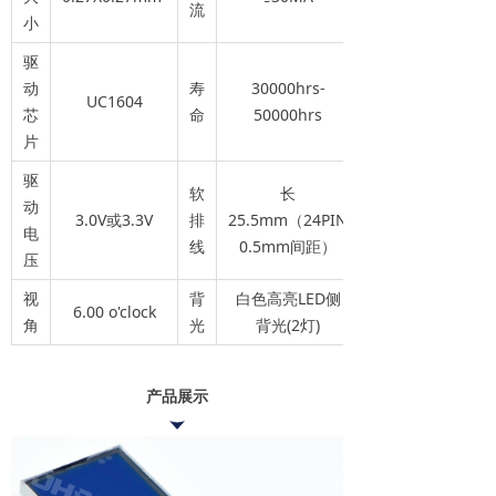
流
小
驱
动
寿
30000hrs-
UC1604
芯
命
50000hrs
片
驱
软
长
动
3.0V或3.3V
排
25.5mm（24PIN
电
线
0.5mm间距）
压
视
背
白色高亮LED侧
6.00 o'clock
角
光
背光(2灯)
产品展示