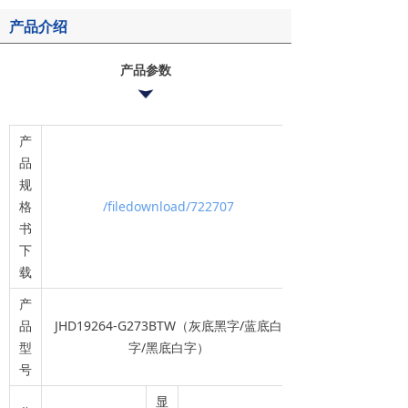
产品介绍
产品参数
产
品
规
格
/filedownload/722707
书
下
载
产
品
JHD19264-G273BTW（灰底黑字/蓝底白
型
字/黑底白字）
号
显