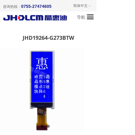
首页
简体中文
0755-27474605
ꀅ
咨询热线：
끀
导航
关于我们
产品中心
JHD19264-G273BTW
新闻资讯
成功案例
联系我们