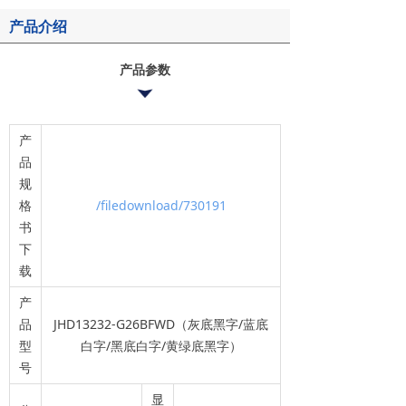
产品介绍
产品参数
产
品
规
格
/filedownload/730191
书
下
载
产
品
JHD13232-G26BFWD（灰底黑字/蓝底
型
白字/黑底白字/黄绿底黑字）
号
显