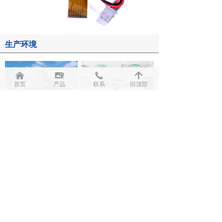
生产环境
낀
끡
끅
녕
首页
产品
联系
回顶部
上一页
1
/
2
下一页