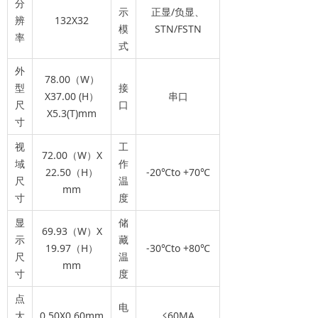
分
示
正显/负显、
辨
132X32
模
STN/FSTN
率
式
外
78.00（W）
型
接
X37.00 (H）
串口
尺
口
X5.3(T)mm
寸
视
工
72.00（W）X
域
作
22.50（H）
-20℃to +70℃
尺
温
mm
寸
度
显
储
69.93（W）X
示
藏
19.97（H）
-30℃to +80℃
尺
温
mm
寸
度
点
电
大
0.50X0.60mm
≤60MA