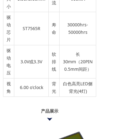
流
小
驱
动
寿
30000hrs-
ST7565R
芯
命
50000hrs
片
驱
软
长
动
3.0V或3.3V
排
30mm（20PIN
电
线
0.5mm间距）
压
视
背
白色高亮LED侧
6.00 o'clock
角
光
背光(4灯)
产品展示