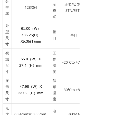
分
示
正显/负显、
辨
128X64
模
STN/FSTN
率
式
外
61.00
W
（
）
型
接
串口
X35.25(H
）
尺
口
X5.35(T)mm
寸
视
工
域
作
55.0
W
X
（
）
-20℃to +70℃
尺
温
27.4
H
mm
（
）
寸
度
显
储
示
藏
47.98
W
X
（
）
-30℃to +80℃
尺
温
23.02
H
mm
（
）
寸
度
点
电
大
0.34mmX0.355mm
≤60MA