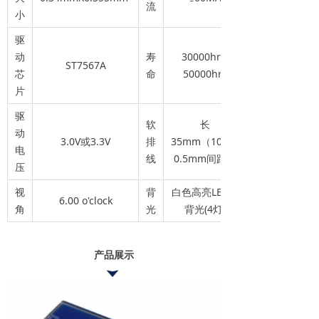
流
小
驱
动
寿
30000hrs-
ST7567A
芯
命
50000hrs
片
驱
软
长
动
3.0V或3.3V
排
35mm（10PIN
电
线
0.5mm间距）
压
视
背
白色高亮LED侧
6.00 o'clock
角
光
背光(4灯)
产品展示