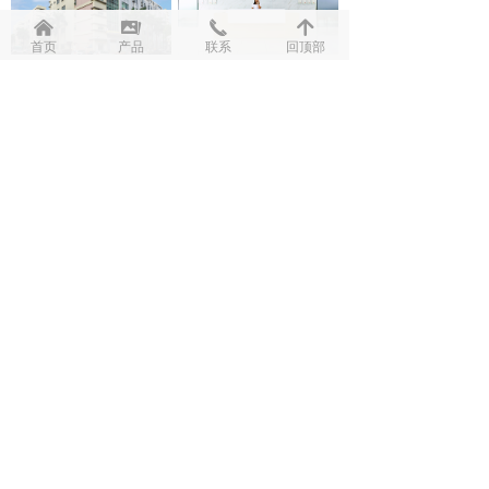
낀
끡
끅
녕
首页
产品
联系
回顶部
上一页
1
/
2
下一页
资质证书