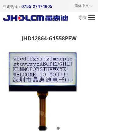
首页
简体中文
0755-27474605
ꀅ
咨询热线：
끀
导航
关于我们
产品中心
JHD12864-G1558PFW
新闻资讯
成功案例
联系我们