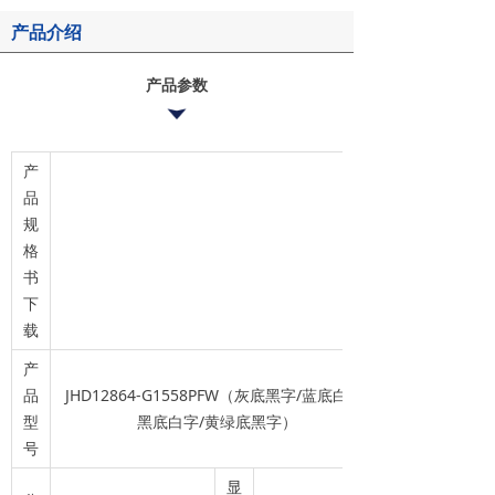
产品介绍
产品参数
产
品
规
格
书
下
载
产
品
JHD12864-G1558PFW（灰底黑字/蓝底白字/
型
黑底白字/黄绿底黑字）
号
显