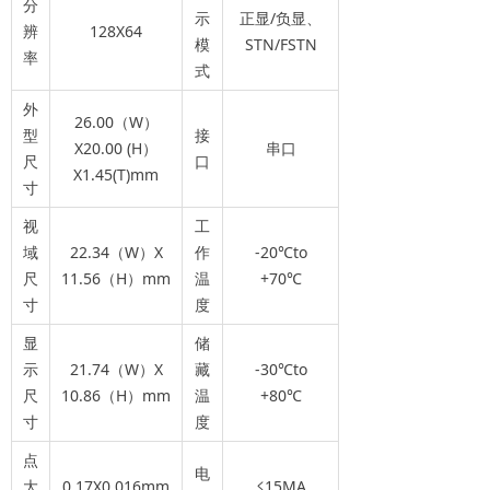
分
示
正显/负显、
辨
128X64
模
STN/FSTN
率
式
外
26.00（W）
型
接
X20.00 (H）
串口
尺
口
X1.45(T)mm
寸
视
工
域
22.34（W）X
作
-20℃to
尺
11.56（H）mm
温
+70℃
寸
度
显
储
示
21.74（W）X
藏
-30℃to
尺
10.86（H）mm
温
+80℃
寸
度
点
电
大
0.17X0.016mm
≤15MA