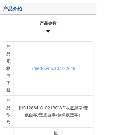
产品介绍
产品参数
产
品
规
格
/filedownload/722648
书
下
载
产
品
JHD12864-G1021BOWF(灰底黑字/蓝
型
底白字/黑底白字/黄绿底黑字）
号
显