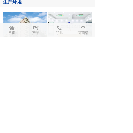
生产环境
낀
끡
끅
녕
首页
产品
联系
回顶部
上一页
1
/
2
下一页
资质证书