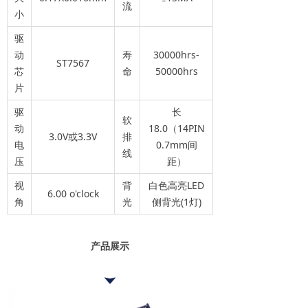
流
小
驱
动
寿
30000hrs-
ST7567
芯
命
50000hrs
片
驱
长
软
动
18.0（14PIN
3.0V或3.3V
排
电
0.7mm间
线
压
距）
视
背
白色高亮LED
6.00 o'clock
角
光
侧背光(1灯)
产品展示