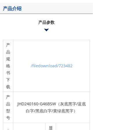
产品介绍
产品参数
产
品
规
格
/filedownload/723482
书
下
载
产
品
JHD240160-G46BSW（灰底黑字/蓝底
型
白字/黑底白字/黄绿底黑字）
号
显