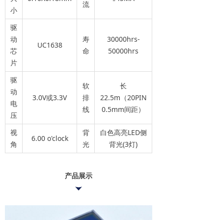
流
小
驱
动
寿
30000hrs-
UC1638
芯
命
50000hrs
片
驱
软
长
动
3.0V或3.3V
排
22.5m（20PIN
电
线
0.5mm间距）
压
视
背
白色高亮LED侧
6.00 o'clock
角
光
背光(3灯)
产品展示