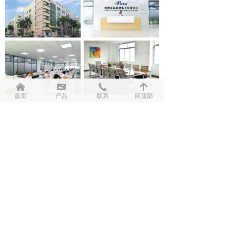
낀
끡
끅
녕
首页
产品
联系
回顶部
上一页
1
/
2
下一页
资质证书