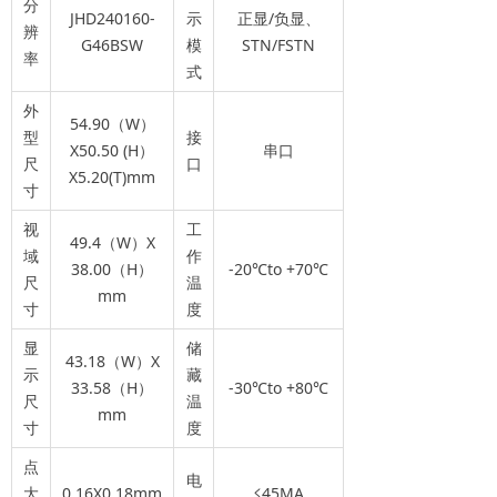
分
JHD240160-
示
正显/负显、
辨
G46BSW
模
STN/FSTN
率
式
外
54.90（W）
型
接
X50.50 (H）
串口
尺
口
X5.20(T)mm
寸
视
工
49.4（W）X
域
作
38.00（H）
-20℃to +70℃
尺
温
mm
寸
度
显
储
43.18（W）X
示
藏
33.58（H）
-30℃to +80℃
尺
温
mm
寸
度
点
电
大
0.16X0.18mm
≤45MA