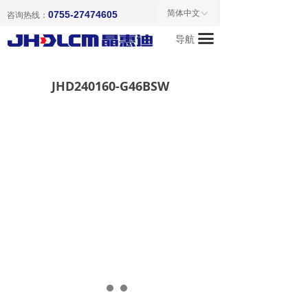
首页
简体中文
0755-27474605
ꀅ
咨询热线：
끀
导航
关于我们
产品中心
JHD240160-G46BSW
新闻资讯
成功案例
联系我们