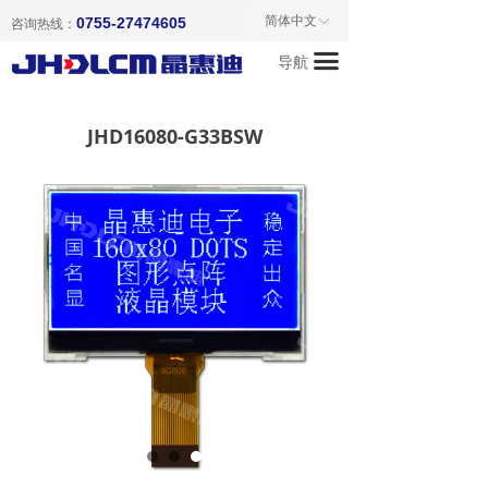
首页
简体中文
0755-27474605
ꀅ
咨询热线：
끀
导航
关于我们
产品中心
JHD16080-G33BSW
新闻资讯
成功案例
联系我们