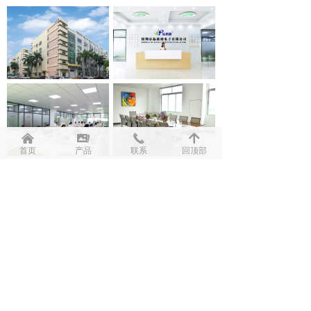
낀
끡
끅
녕
首页
产品
联系
回顶部
上一页
1
/
2
下一页
资质证书