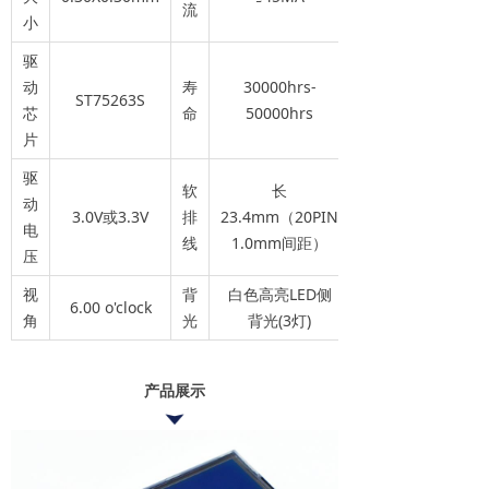
流
小
驱
动
寿
30000hrs-
ST75263S
芯
命
50000hrs
片
驱
软
长
动
3.0V或3.3V
排
23.4mm（20PIN
电
线
1.0mm间距）
压
视
背
白色高亮LED侧
6.00 o'clock
角
光
背光(3灯)
产品展示