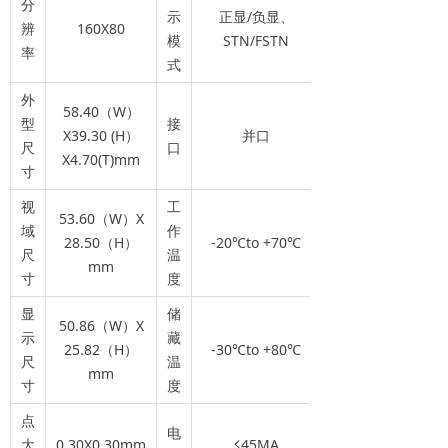
分
示
正显/负显、
辨
160X80
模
STN/FSTN
率
式
外
58.40（W）
型
接
X39.30 (H）
并口
尺
口
X4.70(T)mm
寸
视
工
53.60（W）X
域
作
28.50（H）
-20℃to +70℃
尺
温
mm
寸
度
显
储
50.86（W）X
示
藏
25.82（H）
-30℃to +80℃
尺
温
mm
寸
度
点
电
大
0.30X0.30mm
≤45MA