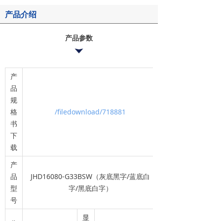
产品介绍
产品参数
产
品
规
格
/filedownload/718881
书
下
载
产
品
JHD16080-G33BSW（灰底黑字/蓝底白
型
字/黑底白字）
号
显