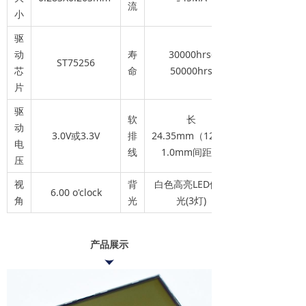
流
小
驱
动
寿
30000hrs-
ST75256
芯
命
50000hrs
片
驱
软
长
动
3.0V或3.3V
排
24.35mm（12PIN
电
线
1.0mm间距）
压
视
背
白色高亮LED侧背
6.00 o'clock
角
光
光(3灯)
产品展示