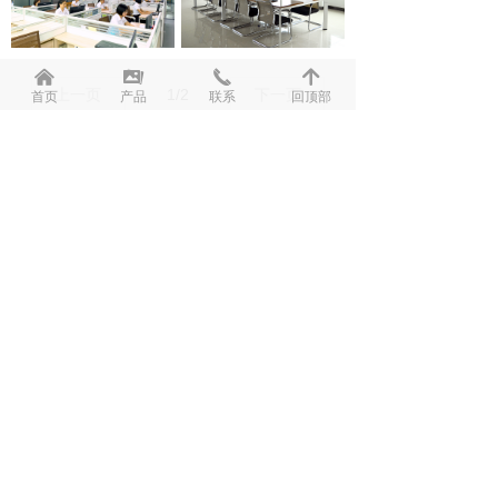
낀
끡
끅
녕
上一页
1
/
2
下一页
首页
产品
联系
回顶部
资质证书