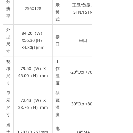
分
示
正显/负显、
辨
256X128
模
STN/FSTN
率
式
外
84.20（W）
型
接
X56.30 (H）
串口
尺
口
X4.80(T)mm
寸
视
工
域
79.50（W）X
作
-20℃to +70℃
尺
45.00（H）mm
温
寸
度
显
储
示
72.43（W）X
藏
-30℃to +80℃
尺
38.76（H）mm
温
寸
度
点
电
大
0.283X0.263mm
≤45MA