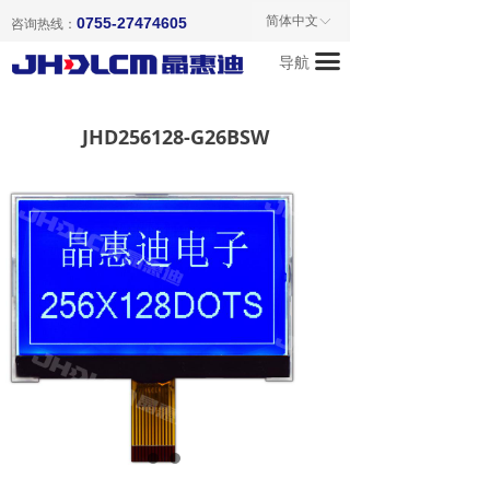
首页
简体中文
0755-27474605
ꀅ
咨询热线：
끀
导航
关于我们
产品中心
JHD256128-G26BSW
新闻资讯
成功案例
联系我们