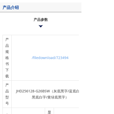
产品介绍
产品参数
产
品
规
格
/filedownload/723494
书
下
载
产
品
JHD256128-G26BSW（灰底黑字/蓝底白字/
型
黑底白字/黄绿底黑字）
号
显