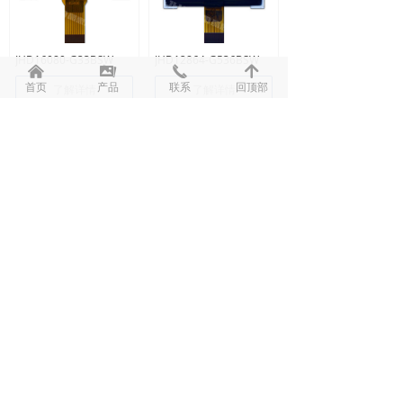
JHD16080-G33BSW
JHD12864-G536BSW
낀
끡
끅
녕
首页
产品
联系
回顶部
了解详情
了解详情
上一页
1
/
5
下一页
手机：13316894211（微信同号）
传真：+(86)0755-27364864
ＱＱ：2510831939
邮箱：alicewang@jhdlcm.com
地址：广东省深圳市宝安区沙井和大道丽城科技工业园D
栋4楼
版权所有 ©
深圳市晶惠迪电子有限公司
粤ICP备13057910号-1
本网站由阿里云提供云计算及安全服务