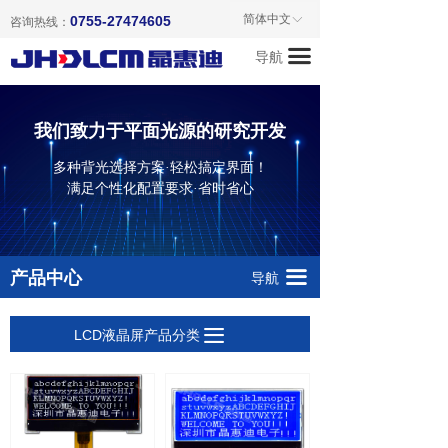
首页
液晶模块产品目录
简体中文
0755-27474605
ꀅ
咨询热线：
끀
导航
关于我们
单色点阵液晶模块
产品中心
字符点阵液晶模块
我们致力于平面光源的研究开发
新闻资讯
TFT彩色液晶模块
多种背光选择方案·轻松搞定界面！
满足个性化配置要求·省时省心
成功案例
LCD液晶屏
联系我们
LED背光源
끀
产品中心
导航
LCD配件
끀
LCD液晶屏产品分类
暂无产品