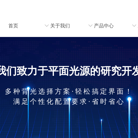
首页
ꀅ
关于我们
ꀅ
产品中心
ꀅ
我们致力于平面光源的研究开
多种背光选择方案·轻松搞定界面！
满足个性化配置要求·省时省心