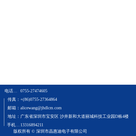
电话：0755-27474605
0755-27474605
传真：
+(86)0755-27364864
邮箱：
alicewang@jhdlcm.com
地址：
广东省深圳市宝安区 沙井新和大道丽城科技工业园D栋4楼
  手机：13316894211
13316894211
版权所有 ©
深圳市晶惠迪电子有限公司