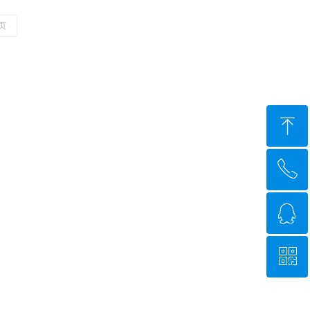
页
ꁸ
ꂅ
回到顶部
ꁗ
0755-27474605
ꀥ
QQ客服
微信二维码